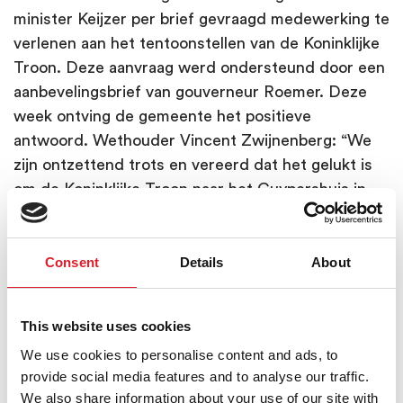
minister Keijzer per brief gevraagd medewerking te
verlenen aan het tentoonstellen van de Koninklijke
Troon. Deze aanvraag werd ondersteund door een
aanbevelingsbrief van gouverneur Roemer. Deze
week ontving de gemeente het positieve
antwoord. Wethouder Vincent Zwijnenberg: “We
zijn ontzettend trots en vereerd dat het gelukt is
om de Koninklijke Troon naar het Cuypershuis in
Roermond te halen. Hiermee brengen we de troon
terug naar de plek waar Pierre Cuypers deze
ontworpen en gemaakt heeft. Het is een symbool
Consent
Details
About
van vakmanschap dat een mooi en educatief
podium verdient. Daarom gaan we de komende
This website uses cookies
maanden gebruiken om een mooie expositie te
We use cookies to personalise content and ads, to
maken voor onze inwoners en bezoekers.”
provide social media features and to analyse our traffic.
We also share information about your use of our site with
Troonrede