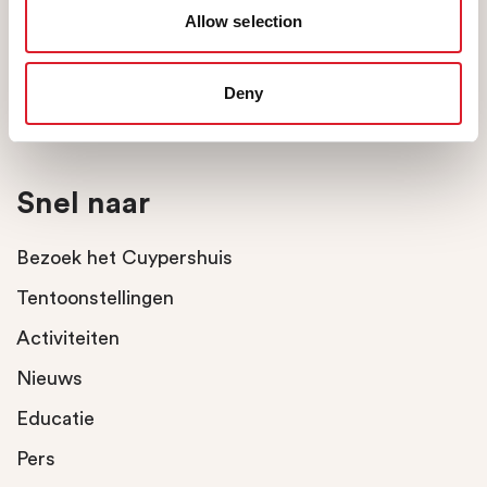
museum@roermond.nl
Allow selection
tel: (0475) 359102
Geopend op dinsdag t/m
Deny
zondag van 11 tot 17 uur
Snel naar
Bezoek het Cuypershuis
Tentoonstellingen
Activiteiten
Nieuws
Educatie
Pers