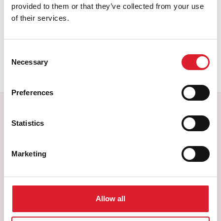
Deel deze pagina
provided to them or that they’ve collected from your use
of their services.
Bekijk alle activiteiten
Consent
Necessary
Selection
Preferences
Statistics
Marketing
Pierre Cuypersstraat 1
Allow all
6041 XG Roermond