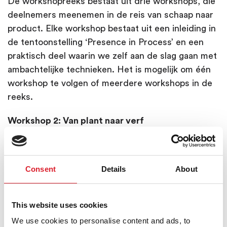
De workshopreeks bestaat uit drie workshops, die
deelnemers meenemen in de reis van schaap naar
product. Elke workshop bestaat uit een inleiding in
de tentoonstelling ‘Presence in Process’ en een
praktisch deel waarin we zelf aan de slag gaan met
ambachtelijke technieken. Het is mogelijk om één
workshop te volgen of meerdere workshops in de
reeks.
Workshop 2: Van plant naar verf
11 maart | 14.00 - 16.00 uur
We ontdekken in deze workshop welke planten
Consent
Details
About
bruikbaar zijn om wol te verven. Tijdens de
inleiding in de tentoonstelling bekijken we het werk
‘Tangible Transformations’ en ontdekken welke
This website uses cookies
planten zijn gebruikt om tot de kleuren in het werk
We use cookies to personalise content and ads, to
te komen. Na een kijkje in de kloostertuin van het