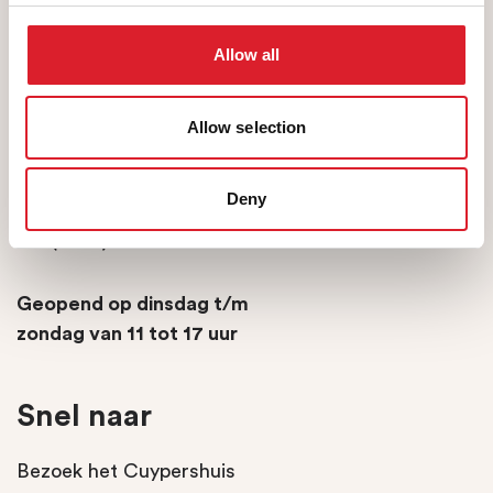
Allow all
Allow selection
Pierre Cuypersstraat 1
6041 XG Roermond
Deny
museum@roermond.nl
tel: (0475) 359102
Geopend op dinsdag t/m
zondag van 11 tot 17 uur
Snel naar
Bezoek het Cuypershuis