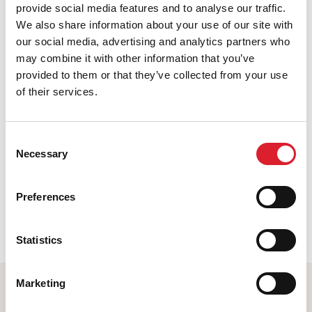
provide social media features and to analyse our traffic.
museum, gaan we in het Cuyperslab zelf aan de
We also share information about your use of our site with
slag met het verven van wol.
our social media, advertising and analytics partners who
may combine it with other information that you’ve
Binnenkort verschijnen er nog meer workshopdata
provided to them or that they’ve collected from your use
op de website!
of their services.
Deel deze pagina
Consent
Necessary
Selection
Bekijk alle activiteiten
Preferences
Statistics
Marketing