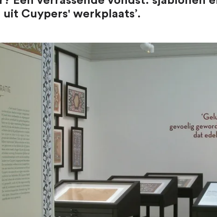
r? Een verrassende vondst: sjablonen 
uit Cuypers' werkplaats’.