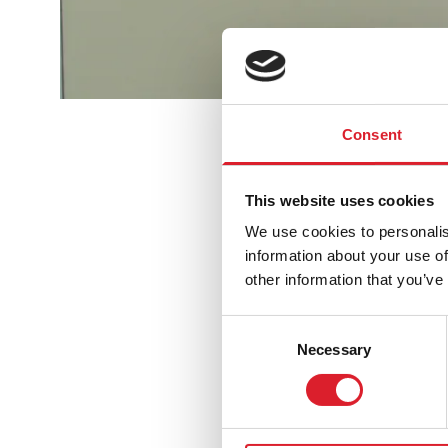
Consent
Aanleiding is 
sjablonen en o
This website uses cookies
architect uit d
We use cookies to personalis
selectie geres
information about your use of
uit verschillen
other information that you’ve
papier?’.
Consent
Necessary
Selection
Naast uitkomst
sjablonen en o
filmbeelden van
de restauratie 