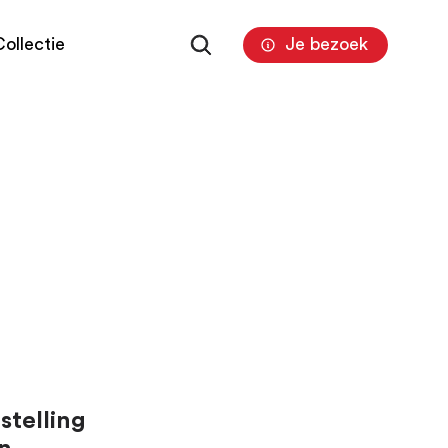
Je bezoek
ollectie
stelling