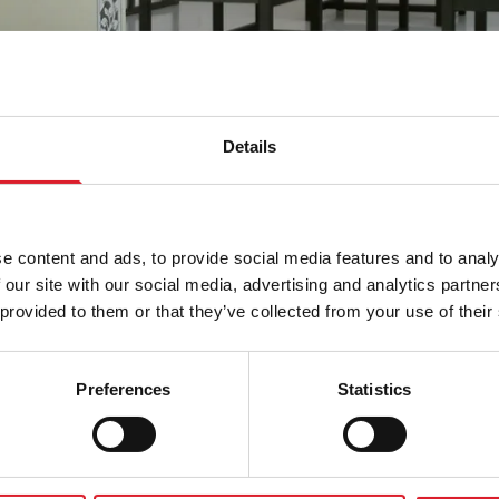
Details
de unieke vondst op een zolder van het Cuypershuis. M
ntwerptekeningen uit de werkplaats van Nederlands bel
e negentiende eeuw zagen na 80 jaar weer het daglicht
e content and ads, to provide social media features and to analy
taureerde sjablonen en ontwerptekeningen, gemaakt vo
 our site with our social media, advertising and analytics partn
de periodes en stijlen, vormt de rode draad in de tentoo
 provided to them or that they’ve collected from your use of their
Preferences
Statistics
en van het onderzoek en de presentatie van de meest
ntwerpen toont ‘Oud Papier?’ ook een imposante plafon
 zowel de restauratie van een enkel sjabloon als beel
van het Rijksmuseum. Het sluitstuk is een wandvullende 