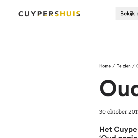
Ga naar hoofdinhoud
Bekijk 
/
/
Home
Te zien
Oud
30 oktober 201
Het Cuyper