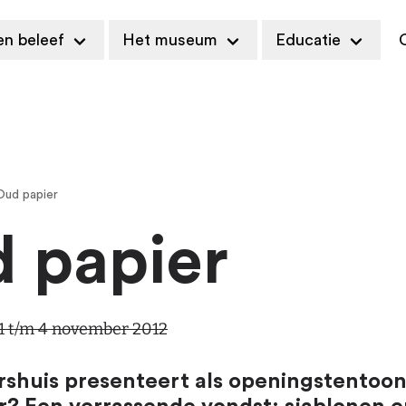
en beleef
Het museum
Educatie
C
Oud papier
 papier
1 t/m 4 november 2012
shuis presenteert als openingstentoon