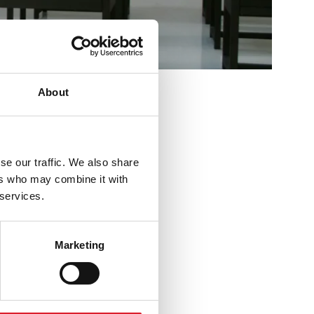
About
eer dan 350
angrijkste
. Een ruime
se our traffic. We also share
or decoraties
ers who may combine it with
nstelling ‘Oud
 services.
Marketing
 aansprekende
ddecoratie,
dfragmenten van
graffiti