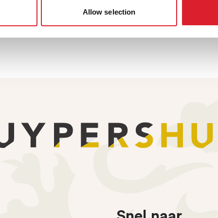
Allow selection
bloonontwerpen van Cuypers de inspiratiebron zijn.
Snel naar