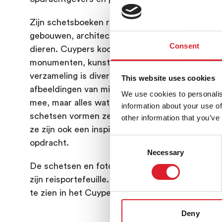
Zijn schetsboeken raken met elk tripje voller. Hi
gebouwen, architectonische fragmenten, bloe
Consent
dieren. Cuypers koopt honderden foto’s van
monumenten, kunstwerken en gebouwen. Zijn
verzameling is divers. Hij neemt niet alleen
This website uses cookies
afbeeldingen van middeleeuwse kerken en kast
We use cookies to personalis
mee, maar alles wat hem boeit. Samen met zijn
information about your use of
schetsen vormen ze een herinnering aan elke re
other information that you’ve
ze zijn ook een inspirerend startpunt voor een 
Consent
opdracht.
Necessary
Selection
De schetsen en foto’s worden onderweg verza
zijn reisportefeuille. Tegenwoordig is deze porte
te zien in het Cuypershuis, in de ruimte 'Op Rei
Deny