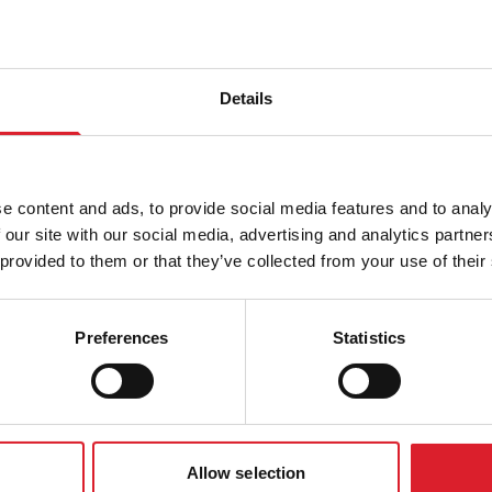
j tekent
men,
Details
elen
e content and ads, to provide social media features and to analy
 our site with our social media, advertising and analytics partn
is. Maar
 provided to them or that they’ve collected from your use of their
nieuwe
Preferences
Statistics
meld in
feuille
s'.
Allow selection