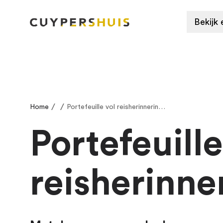
Ga naar hoofdinhoud
Bekijk 
/
/
Home
Portefeuille vol reisherinneringen
Portefeuille
reisherinne