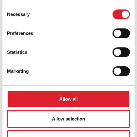
bewaard waarop Van Helden aan het werk is in de
Consent
beeldhouwerswerkplaats. Op een foto die is
Necessary
Selection
afgebeeld in het Gedenkschrift Cuypers’
Werkplaatsen 1853-1930 (Collectie Cuypershuis)
Preferences
staat hij met een hamer in zijn hand, vooraan
tussen de andere werklieden.
Statistics
Gerardus van Helden wordt ook vermeld in het
werkliedenregister. In 1935 staat genoteerd dat hij
Marketing
67 cent per uur verdiende. Ter vergelijking: een
sjouwer verdiende 38 cent, een schilder 68 cent
en beeldhouwersleerling Charles Brouns kreeg 20
Allow all
cent per uur.
Allow selection