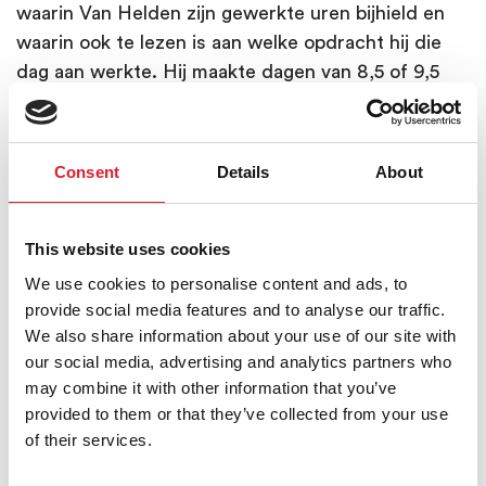
waarin Van Helden zijn gewerkte uren bijhield en
waarin ook te lezen is aan welke opdracht hij die
dag aan werkte. Hij maakte dagen van 8,5 of 9,5
uur en werkte op zaterdag ook nog eens 5,5 uur.
Op 10 juni 1930 noteert Van Helden dat hij
aanwezig is bij de onthulling van het Dr.
Consent
Details
About
Cuypersbeeld op het Munsterplein, maar daarna
ook nog 4,5 uur aan een Jozefbeeld werkt!
This website uses cookies
Dinsdag 11 februari 1936 werkt hij 4,5 uur aan een
We use cookies to personalise content and ads, to
‘Maria met kindje’, maar dan schrijft hij: Einde
provide social media features and to analyse our traffic.
werkzaamheden bij Cuypers & Co. Hij is dan 67
We also share information about your use of our site with
jaar.
our social media, advertising and analytics partners who
may combine it with other information that you’ve
De kleinzoon van Van Helden, de heer Bongaerts
provided to them or that they’ve collected from your use
uit Roermond, heeft de kist in bruikleen gegeven
of their services.
aan het Cuypershuis. In de familie zijn foto’s